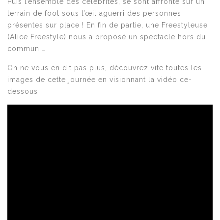
Puis l’ensemble des célébrités, se sont affronté sur un
terrain de foot sous l’œil aguerri des personnes
présentes sur place ! En fin de partie, une Freestyleuse
(Alice Freestyle) nous a proposé un spectacle hors du
commun …
On ne vous en dit pas plus, découvrez vite toutes les
images de cette journée en visionnant la vidéo ce-
dessous :